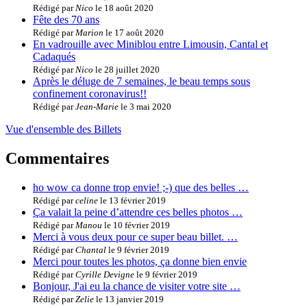
Rédigé par
Nico
le 18 août 2020
Fête des 70 ans
Rédigé par
Marion
le 17 août 2020
En vadrouille avec Miniblou entre Limousin, Cantal et
Cadaqués
Rédigé par
Nico
le 28 juillet 2020
Après le déluge de 7 semaines, le beau temps sous
confinement coronavirus!!
Rédigé par
Jean-Marie
le 3 mai 2020
Vue d'ensemble des Billets
Commentaires
ho wow ca donne trop envie! ;-) que des belles …
Rédigé par
celine
le 13 février 2019
Ça valait la peine d’attendre ces belles photos …
Rédigé par
Manou
le 10 février 2019
Merci à vous deux pour ce super beau billet. …
Rédigé par
Chantal
le 9 février 2019
Merci pour toutes les photos, ça donne bien envie
Rédigé par
Cyrille Devigne
le 9 février 2019
Bonjour, J'ai eu la chance de visiter votre site …
Rédigé par
Zelie
le 13 janvier 2019