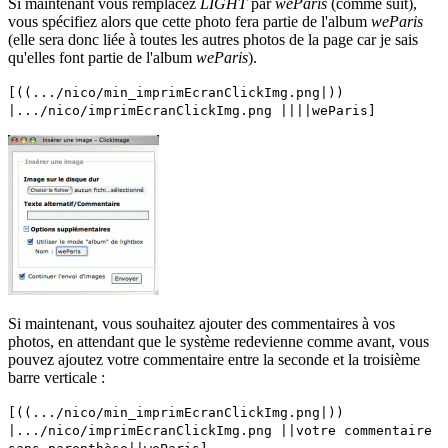
Si maintenant vous remplacez
LIGHT
par
weParis
(comme suit),
vous spécifiez alors que cette photo fera partie de l'album
weParis
(elle sera donc liée à toutes les autres photos de la page car je sais
qu'elles font partie de l'album
weParis
).
[((.../nico/min_imprimEcranClickImg.png|))
|.../nico/imprimEcranClickImg.png ||||weParis]
Si maintenant, vous souhaitez ajouter des commentaires à vos
photos, en attendant que le système redevienne comme avant, vous
pouvez ajoutez votre commentaire entre la seconde et la troisième
barre verticale :
[((.../nico/min_imprimEcranClickImg.png|))
|.../nico/imprimEcranClickImg.png ||votre commentaire