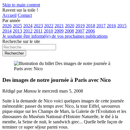
Skip to main content
Ravent sur la toile !
Accueil
Contact
Par année
2026
2025
2024
2023
2022
2021
2020
2019
2018
2017
2016
2015
2014
2013
2012
2011
2010
2009
2008
2007
2006
Je souhaite être informé(e) de vos prochaines publications
Recherche sur le site
Rechercher
Des images de notre journée à Paris avec Nico
Rédigé par
Manou
le mercredi mars 5, 2008
Suite à la demande de Nico voici quelques images de cette journée
mémorable: passer du temps avec Nico, la tour Eiffel, savoureux
pique-nique sur les Champs de Mars, la Galerie de l'Évolution et les
dinosaures du Muséum National d'Histoire Naturelle, le thé à la
menthe, la Seine de nuit, le sandwich grec... Quelle belle façon de
terminer ce super séjour parmi vous.