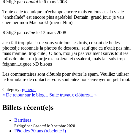
Rédigé par
chantal
le 6 mars 2008
Toute cette technique m'échappe encore mais en tous cas la visite
"enchaînée" est encore plus agréable! Demain, grand jour: je vais
chercher mon Macbook! (merci Nini)
Rédigé par
celine
le 12 mars 2008
a ca fait trop plaisir de vous voir tous les trois, ce sont de belles
photos!je reconnais la photos de dessous...sauf que ca n'etait pas nini
mais martine! trop cute ;-O bon, moi j'ai pas vraiment suivis tout les
infos de nini...un jour je m'assoierai et essaierai, mais la...suis trop
feignnn...tiguee :-D bisous
Les commentaires sont clôturés pour éviter le spam. Veuillez utiliser
le formulaire de contact si vous souhaitez nous envoyer un petit mot.
Category:
general
« De retour sur le blog...
Suite travaux clôtures... »
Billets récent(e)s
Barrières
Rédigé par
Chantal
le 9 octobre 2020
Fête des 70 ans (rebelotte !)