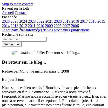
Skip to main content
Ravent sur la toile !
Accueil
Contact
Par année
2026
2025
2024
2023
2022
2021
2020
2019
2018
2017
2016
2015
2014
2013
2012
2011
2010
2009
2008
2007
2006
Je souhaite être informé(e) de vos prochaines publications
Recherche sur le site
Rechercher
De retour sur le blog...
Rédigé par
Manou
le mercredi mars 5, 2008
Bonjour à tous,
Nous sommes bien rentrés à Boucherville avec plein de beaux
souvenirs en tête. Le dimanche 17 février, à notre arrivée à
l'aéroport, Martine nous a accueilli avec un visage radieux. Eva, elle,
nous a réservé un accueil exceptionnel. Elle criait de joie, riait à
plein poumon, elle vociférait nos noms à toute la foule, elle courrait