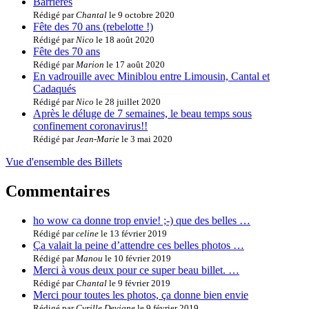
Barrières
Rédigé par
Chantal
le 9 octobre 2020
Fête des 70 ans (rebelotte !)
Rédigé par
Nico
le 18 août 2020
Fête des 70 ans
Rédigé par
Marion
le 17 août 2020
En vadrouille avec Miniblou entre Limousin, Cantal et
Cadaqués
Rédigé par
Nico
le 28 juillet 2020
Après le déluge de 7 semaines, le beau temps sous
confinement coronavirus!!
Rédigé par
Jean-Marie
le 3 mai 2020
Vue d'ensemble des Billets
Commentaires
ho wow ca donne trop envie! ;-) que des belles …
Rédigé par
celine
le 13 février 2019
Ça valait la peine d’attendre ces belles photos …
Rédigé par
Manou
le 10 février 2019
Merci à vous deux pour ce super beau billet. …
Rédigé par
Chantal
le 9 février 2019
Merci pour toutes les photos, ça donne bien envie
Rédigé par
Cyrille Devigne
le 9 février 2019