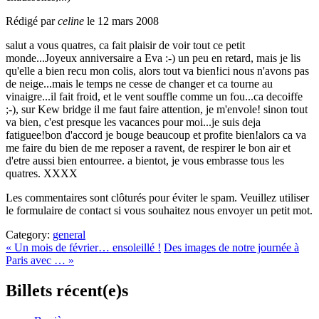
Rédigé par
celine
le 12 mars 2008
salut a vous quatres, ca fait plaisir de voir tout ce petit
monde...Joyeux anniversaire a Eva :-) un peu en retard, mais je lis
qu'elle a bien recu mon colis, alors tout va bien!ici nous n'avons pas
de neige...mais le temps ne cesse de changer et ca tourne au
vinaigre...il fait froid, et le vent souffle comme un fou...ca decoiffe
;-), sur Kew bridge il me faut faire attention, je m'envole! sinon tout
va bien, c'est presque les vacances pour moi...je suis deja
fatiguee!bon d'accord je bouge beaucoup et profite bien!alors ca va
me faire du bien de me reposer a ravent, de respirer le bon air et
d'etre aussi bien entourree. a bientot, je vous embrasse tous les
quatres. XXXX
Les commentaires sont clôturés pour éviter le spam. Veuillez utiliser
le formulaire de contact si vous souhaitez nous envoyer un petit mot.
Category:
general
« Un mois de février… ensoleillé !
Des images de notre journée à
Paris avec … »
Billets récent(e)s