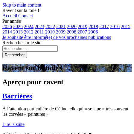
Skip to main content
Ravent sur la toile !
Accueil
Contact
Par année
2026
2025
2024
2023
2022
2021
2020
2019
2018
2017
2016
2015
2014
2013
2012
2011
2010
2009
2008
2007
2006
Je souhaite être informé(e) de vos prochaines publications
Recherche sur le site
Rechercher
Ravent sur la toile !
Aperçu pour ravent
Barrières
À l’attention particulière de Céline, elle qui « se tape » très souvent
les corvées « peintures »
Lire la suite