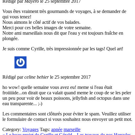
Rédigé par
Mayero
le 25 septembre 2017
Vous êtes vraiment très gourmands de voyages, à se demander de
qui vous tenez!
Nous aimons le côté actif de vos balades.
Merci pour ces belles images de votre semaine.
Notre ami marseillais nous dit que l'eau y est toujours fraîche en
plongée.
Je suis comme Cyrille, très impressionnée par les tags! Quel art!
Rédigé par
celine behier
le 25 septembre 2017
ho wow! quelle semaine vous avez eu! meme si l'eau était
froiiiiide...on dirait que ca valait quand meme le coup de se les peler
un peu pour voir de beaux poissons, jellyfish and octopus dans une
eau transparente... ;-)
Les commentaires sont clôturés pour éviter le spam. Veuillez utiliser
le formulaire de contact si vous souhaitez nous envoyer un petit mot.
Category:
Voyages
Tags:
apnée
marseille
« Le beau projet de Cyrille et Gérald...
Les travaux de nos Hercules