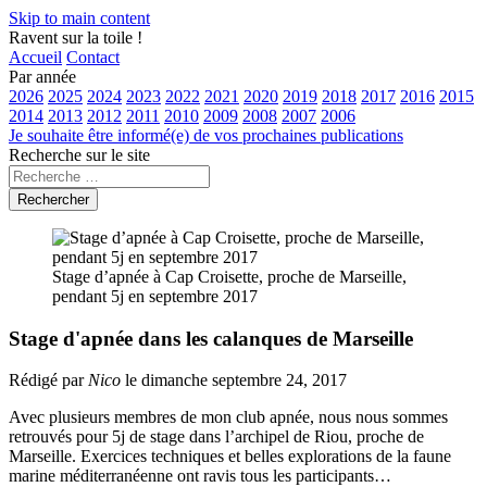
Skip to main content
Ravent sur la toile !
Accueil
Contact
Par année
2026
2025
2024
2023
2022
2021
2020
2019
2018
2017
2016
2015
2014
2013
2012
2011
2010
2009
2008
2007
2006
Je souhaite être informé(e) de vos prochaines publications
Recherche sur le site
Rechercher
Stage d’apnée à Cap Croisette, proche de Marseille,
pendant 5j en septembre 2017
Stage d'apnée dans les calanques de Marseille
Rédigé par
Nico
le dimanche septembre 24, 2017
Avec plusieurs membres de mon club apnée, nous nous sommes
retrouvés pour 5j de stage dans l’archipel de Riou, proche de
Marseille. Exercices techniques et belles explorations de la faune
marine méditerranéenne ont ravis tous les participants…