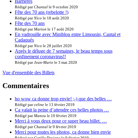
Barrières
Rédigé par
Chantal
le 9 octobre 2020
Fête des 70 ans (rebelotte !)
Rédigé par
Nico
le 18 août 2020
Fête des 70 ans
Rédigé par
Marion
le 17 août 2020
En vadrouille avec Miniblou entre Limousin, Cantal et
Cadaqués
Rédigé par
Nico
le 28 juillet 2020
Après le déluge de 7 semaines, le beau temps sous
confinement coronavirus!!
Rédigé par
Jean-Marie
le 3 mai 2020
Vue d'ensemble des Billets
Commentaires
ho wow ca donne trop envie! ;-) que des belles …
Rédigé par
celine
le 13 février 2019
Ça valait la peine d’attendre ces belles photos …
Rédigé par
Manou
le 10 février 2019
Merci à vous deux pour ce super beau billet. …
Rédigé par
Chantal
le 9 février 2019
Merci pour toutes les photos, ça donne bien envie
Rédigé par
Cyrille Devigne
le 9 février 2019