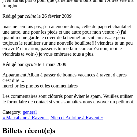
j't'en aurais pris 6 pour que ça tienne au-moins un an ! A très vite ma
frangine…
Rédigé par
celine
le 26 février 2009
mais ne t'en fais pas, j'en ai encore deux, celle de papa et chantal et
une autre, une pour les pieds et une autre pour mon ventre ;-) j'ai
quand meme garde le cover de la tienne! on sait jamais...je peux
toujours le reutiliser sur une nouvelle bouillote!!! viendras tu un peu
en avril? et marion, passeras tu me faire coucou?si non, moi je
viendrais te voir;-) je vous embrasse tous a plus.
Rédigé par
cyrille
le 1 mars 2009
Apparament Alban à passer de bonnes vacances à ravent d apres
c'est dire ...
merci pr les photos et les commentaires
Les commentaires sont clôturés pour éviter le spam. Veuillez utiliser
le formulaire de contact si vous souhaitez nous envoyer un petit mot.
Category:
general
« Ma cabane à Ravent...
Nico et Antoine à Ravent »
Billets récent(e)s