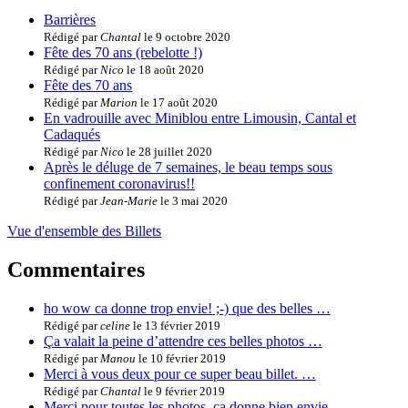
Barrières
Rédigé par
Chantal
le 9 octobre 2020
Fête des 70 ans (rebelotte !)
Rédigé par
Nico
le 18 août 2020
Fête des 70 ans
Rédigé par
Marion
le 17 août 2020
En vadrouille avec Miniblou entre Limousin, Cantal et
Cadaqués
Rédigé par
Nico
le 28 juillet 2020
Après le déluge de 7 semaines, le beau temps sous
confinement coronavirus!!
Rédigé par
Jean-Marie
le 3 mai 2020
Vue d'ensemble des Billets
Commentaires
ho wow ca donne trop envie! ;-) que des belles …
Rédigé par
celine
le 13 février 2019
Ça valait la peine d’attendre ces belles photos …
Rédigé par
Manou
le 10 février 2019
Merci à vous deux pour ce super beau billet. …
Rédigé par
Chantal
le 9 février 2019
Merci pour toutes les photos, ça donne bien envie