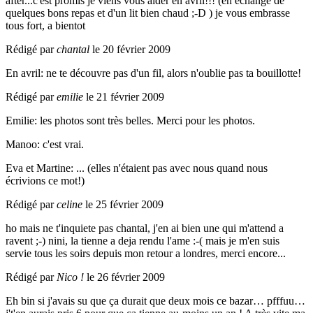
after...c'est promis je viens vous aider en avril!!! (en echange de
quelques bons repas et d'un lit bien chaud ;-D ) je vous embrasse
tous fort, a bientot
Rédigé par
chantal
le 20 février 2009
En avril: ne te découvre pas d'un fil, alors n'oublie pas ta bouillotte!
Rédigé par
emilie
le 21 février 2009
Emilie: les photos sont très belles. Merci pour les photos.
Manoo: c'est vrai.
Eva et Martine: ... (elles n'étaient pas avec nous quand nous
écrivions ce mot!)
Rédigé par
celine
le 25 février 2009
ho mais ne t'inquiete pas chantal, j'en ai bien une qui m'attend a
ravent ;-) nini, la tienne a deja rendu l'ame :-( mais je m'en suis
servie tous les soirs depuis mon retour a londres, merci encore...
Rédigé par
Nico !
le 26 février 2009
Eh bin si j'avais su que ça durait que deux mois ce bazar… pfffuu…