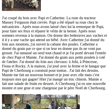
J'ai coupé du bois avec Papi et Catherine. La roue du tracteur
Massey Ferguson était crevée. Papi a été réparé sa roue chez le
mécanicien . Après nous avons laissé chez lui la remorque de Papi,
pour faire ses feux et réparer le vérin de la benne. Après nous
sommes revenus à la maison. On donne des betteraves aux vaches et
il il y a une vache qui attend un bébé. Avec Catherine j'ai donné du
foin aux moutons, j'ai ouvert la cabane des poules. Catherine a
donné du grain par ce que si on leur en donne pas ils ne vont pas
grossir. J'ai ramassé un oeuf tout chaud et je l'ai porté devant l'entrée
de chez Papi et Mamie. J'ai donné du grain aux petits poulets à coté
de l'atelier. J'ai donné du foin aux chevaux: à Jobi, à Princesse,
Fiona et Rocky. A la maison, j'ai joué avec la ferme et le hangar que
Papi de Cherbourg a construit pour tonton . J'ai fait des dessins.
Mamie me fait un nouveau bonnet et je joue avec elle mais c'est
toujours moi qui gagne! Hier j'ai mangé un truc chinois. Mamie a
fait une salade de fruits en dessert. A Cherbourg j'ai eu une nouvelle
montre et une grue et une chargeuse par le père Noël de Cherbourg.