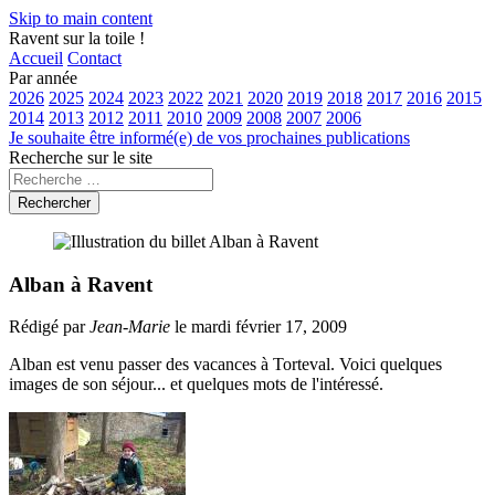
Skip to main content
Ravent sur la toile !
Accueil
Contact
Par année
2026
2025
2024
2023
2022
2021
2020
2019
2018
2017
2016
2015
2014
2013
2012
2011
2010
2009
2008
2007
2006
Je souhaite être informé(e) de vos prochaines publications
Recherche sur le site
Rechercher
Alban à Ravent
Rédigé par
Jean-Marie
le mardi février 17, 2009
Alban est venu passer des vacances à Torteval. Voici quelques
images de son séjour... et quelques mots de l'intéressé.