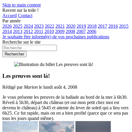
Skip to main content
Ravent sur la toile !
Accueil
Contact
Par année
2026
2025
2024
2023
2022
2021
2020
2019
2018
2017
2016
2015
2014
2013
2012
2011
2010
2009
2008
2007
2006
Je souhaite être informé(e) de vos prochaines publications
Recherche sur le site
Rechercher
Les preuves sont là!
Rédigé par
Marion
le lundi août 4, 2008
Je vous présente les preuves de la ballade au bord de la mer à 6h30.
Réveil à 5h30, départ du château (et oui mon petit chez moi est
devenu le château) à 5h45 et attente du lever de soleil qui a lieu vers
6h25. Ce fut rapide, mais on en a bien profité (parce que ce sera pas
tous les jours quand même).