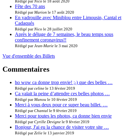
Rédigé par
Nico
le 18 août 2020
Fête des 70 ans
Rédigé par
Marion
le 17 août 2020
En vadrouille avec Miniblou entre Limousin, Cantal et
Cadaqués
Rédigé par
Nico
le 28 juillet 2020
Après le déluge de 7 semaines, le beau temps sous
confinement coronavirus!!
Rédigé par
Jean-Marie
le 3 mai 2020
Vue d'ensemble des Billets
Commentaires
ho wow ca donne trop envie! ;-) que des belles …
Rédigé par
celine
le 13 février 2019
Ça valait la peine d’attendre ces belles photos …
Rédigé par
Manou
le 10 février 2019
Merci à vous deux pour ce super beau billet. …
Rédigé par
Chantal
le 9 février 2019
Merci pour toutes les photos, ça donne bien envie
Rédigé par
Cyrille Devigne
le 9 février 2019
Bonjour, J'ai eu la chance de visiter votre site …
Rédigé par
Zelie
le 13 janvier 2019