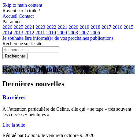
Skip to main content
Ravent sur la toile !
Accueil
Contact
Par année
2026
2025
2024
2023
2022
2021
2020
2019
2018
2017
2016
2015
2014
2013
2012
2011
2010
2009
2008
2007
2006
Je souhaite être informé(e) de vos prochaines publications
Recherche sur le site
Rechercher
Ravent sur la toile !
Dernières nouvelles
Barrières
À l’attention particulière de Céline, elle qui « se tape » très souvent
les corvées « peintures »
Lire la suite
Rédigé par
Chantal
le vendredi octobre 9, 2020