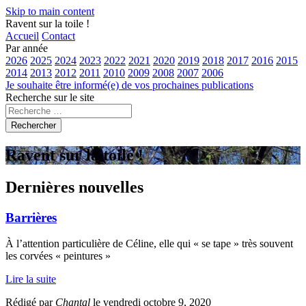
Skip to main content
Ravent sur la toile !
Accueil
Contact
Par année
2026
2025
2024
2023
2022
2021
2020
2019
2018
2017
2016
2015
2014
2013
2012
2011
2010
2009
2008
2007
2006
Je souhaite être informé(e) de vos prochaines publications
Recherche sur le site
Rechercher
Ravent sur la toile !
Dernières nouvelles
Barrières
À l’attention particulière de Céline, elle qui « se tape » très souvent
les corvées « peintures »
Lire la suite
Rédigé par
Chantal
le vendredi octobre 9, 2020