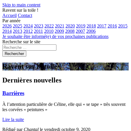
Skip to main content
Ravent sur la toile !
Accueil
Contact
Par année
2026
2025
2024
2023
2022
2021
2020
2019
2018
2017
2016
2015
2014
2013
2012
2011
2010
2009
2008
2007
2006
Je souhaite être informé(e) de vos prochaines publications
Recherche sur le site
Rechercher
Ravent sur la toile !
Dernières nouvelles
Barrières
À l’attention particulière de Céline, elle qui « se tape » très souvent
les corvées « peintures »
Lire la suite
Rédigé par
Chantal
le vendredi octobre 9, 2020