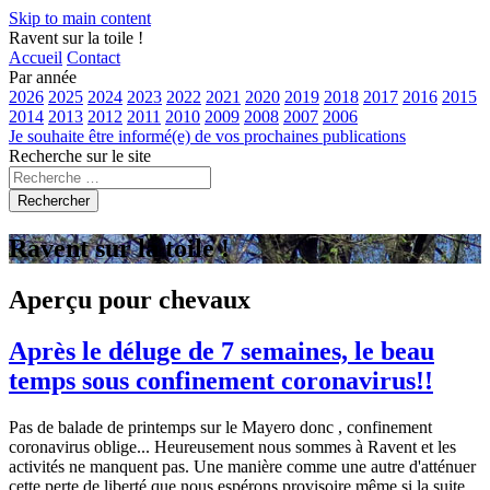
Skip to main content
Ravent sur la toile !
Accueil
Contact
Par année
2026
2025
2024
2023
2022
2021
2020
2019
2018
2017
2016
2015
2014
2013
2012
2011
2010
2009
2008
2007
2006
Je souhaite être informé(e) de vos prochaines publications
Recherche sur le site
Rechercher
Ravent sur la toile !
Aperçu pour chevaux
Après le déluge de 7 semaines, le beau
temps sous confinement coronavirus!!
Pas de balade de printemps sur le Mayero donc , confinement
coronavirus oblige... Heureusement nous sommes à Ravent et les
activités ne manquent pas. Une manière comme une autre d'atténuer
cette perte de liberté que nous espérons provisoire même si la suite