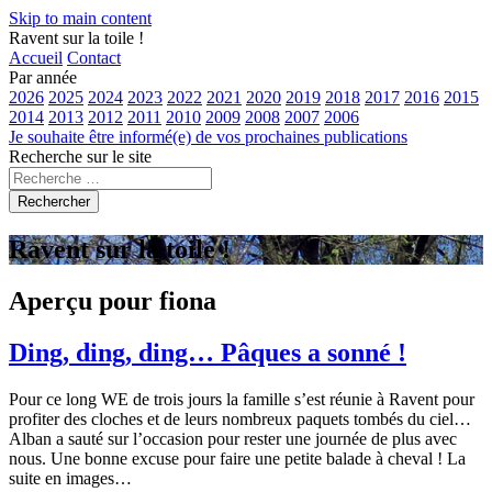
Skip to main content
Ravent sur la toile !
Accueil
Contact
Par année
2026
2025
2024
2023
2022
2021
2020
2019
2018
2017
2016
2015
2014
2013
2012
2011
2010
2009
2008
2007
2006
Je souhaite être informé(e) de vos prochaines publications
Recherche sur le site
Rechercher
Ravent sur la toile !
Aperçu pour fiona
Ding, ding, ding… Pâques a sonné !
Pour ce long WE de trois jours la famille s’est réunie à Ravent pour
profiter des cloches et de leurs nombreux paquets tombés du ciel…
Alban a sauté sur l’occasion pour rester une journée de plus avec
nous. Une bonne excuse pour faire une petite balade à cheval ! La
suite en images…