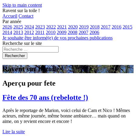
Skip to main content
Ravent sur la toile !
Accueil
Contact
Par année
2026
2025
2024
2023
2022
2021
2020
2019
2018
2017
2016
2015
2014
2013
2012
2011
2010
2009
2008
2007
2006
Je souhaite être informé(e) de vos prochaines publications
Recherche sur le site
Rechercher
Ravent sur la toile !
Aperçu pour fete
Fête des 70 ans (rebelotte !)
Après le reportage de Marion, voici celui de Cam et Nico ! Mêmes
acteurs, même journée, même bonne ambiance… mais quand on
aime, on y revient encore et encore !
Lire la suite